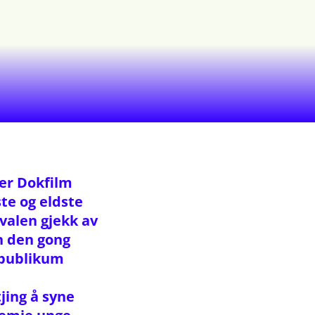
er Dokfilm
te og eldste
valen gjekk av
an den gong
 publikum
ing å syne