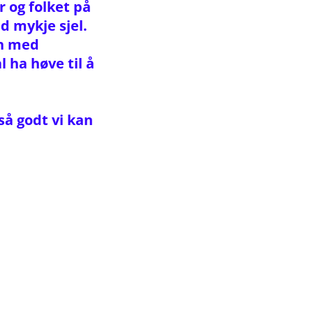
r og folket på
d mykje sjel.
an med
l ha høve til å
 så godt vi kan