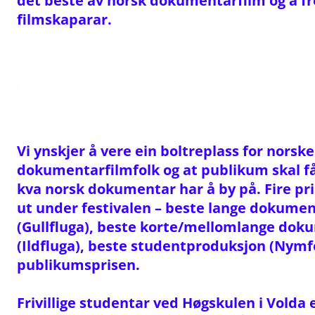
det beste av norsk dokumentarfilm og å f
filmskaparar.
Vi ynskjer å vere ein boltreplass for norske
dokumentarfilmfolk og at publikum skal få
kva norsk dokumentar har å by på. Fire pri
ut under festivalen – beste lange dokume
(Gullfluga), beste korte/mellomlange dok
(Ildfluga), beste studentproduksjon (Nymf
publikumsprisen.
Frivillige studentar ved Høgskulen i Volda 