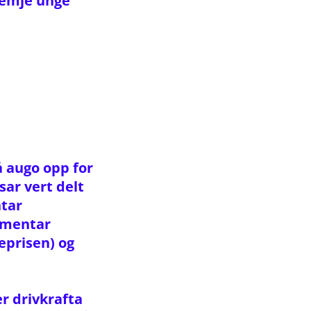
remje unge
 augo opp for
sar vert delt
ntar
umentar
eprisen) og
er drivkrafta