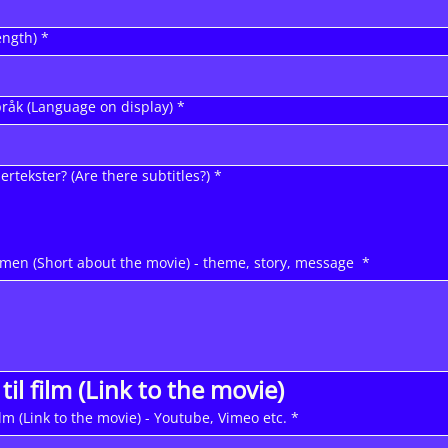
ength)
*
råk (Language on display)
*
ertekster? (Are there subtitles?)
*
lmen (Short about the movie) - theme, story, message
*
til film (Link to the movie)
film (Link to the movie) - Youtube, Vimeo etc.
*