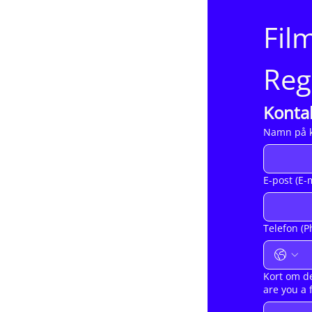
Fil
Reg
Konta
Namn på k
E-post (E-
Telefon (P
Kort om de
are you a 