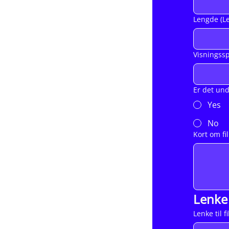
Lengde (L
Visningssp
Er det und
Yes
No
Kort om fi
Lenke 
Lenke til 