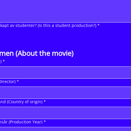
skapt av studenter? (Is this a student production?)
*
lmen (About the movie)
)
*
Director)
*
d (Country of origin)
*
sår (Production Year)
*