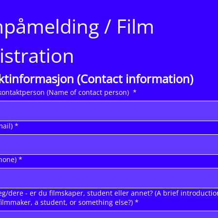
mpåmelding / Film 
istration
ktinformasjon (Contact information)
ontaktperson (Name of contact person)
*
mail)
*
hone)
*
g/dere - er du filmskaper, student eller annet? (A brief introductio
filmmaker, a student, or something else?)
*