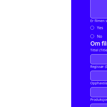
Er filmen 
Yes
No
Om fi
Tittel (Title
Regissør (
Opphavslan
Produksjon